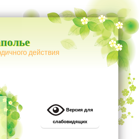
полье
одичного действия
Версия для
слабовидящих