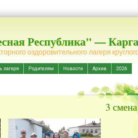
ная Республика" — Карга
орного оздоровительного лагеря круглог
ь лагеря
Родителям
Новости
Архив
2026
3 смена